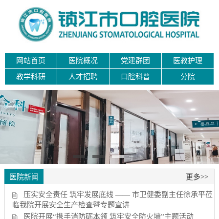
网站首页
医院概况
党建群团
医教护理
教学科研
人才招聘
口腔科普
分院
医院新闻
更多>>
压实安全责任 筑牢发展底线 —— 市卫健委副主任徐承平莅
临我院开展安全生产检查暨专题宣讲
医院开展“携手消防砺本领 筑牢安全防火墙”主题活动