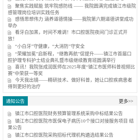
聚焦实践赋能 筑牢院感防线 —— 我院圆满完成镇江市级院
感管理岗位培训实践任务
感悟思想伟力 涵养道德情操——我院第六期道德讲堂成功
举办
看牙白加黑，时间不难调！市口腔医院夜间门诊正式开
放！
“小白牙”守健康，“大消防”守安全
“荣耀加冕”启新程，“继教再航”促提升——镇江市首届口
腔护理专科护士结业典礼暨市级继续教育班圆满举行
喜讯！我院张成润医师在2025年度“镇江市医师科普视频比
赛”中荣获一等奖
今天我出镜——精研技术、做好科普，她让口腔疾病患者
得到更好的治疗
通知公告
更多>>
镇江市口腔医院财务预算管理系统采购中标结果公告
镇江市口腔医院市医保电子病历10个接口对接服务项目 结
果公告
镇江市口腔医院采购招标代理机构遴选结果公告