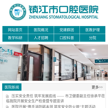
网站首页
医院概况
党建群团
医教护理
教学科研
人才招聘
口腔科普
分院
医院新闻
更多>>
压实安全责任 筑牢发展底线 —— 市卫健委副主任徐承平莅
临我院开展安全生产检查暨专题宣讲
医院开展“携手消防砺本领 筑牢安全防火墙”主题活动