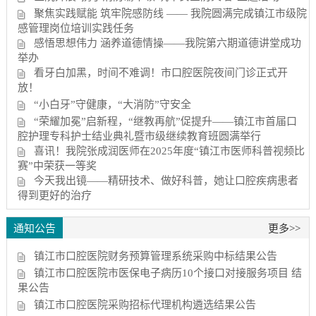
聚焦实践赋能 筑牢院感防线 —— 我院圆满完成镇江市级院
感管理岗位培训实践任务
感悟思想伟力 涵养道德情操——我院第六期道德讲堂成功
举办
看牙白加黑，时间不难调！市口腔医院夜间门诊正式开
放！
“小白牙”守健康，“大消防”守安全
“荣耀加冕”启新程，“继教再航”促提升——镇江市首届口
腔护理专科护士结业典礼暨市级继续教育班圆满举行
喜讯！我院张成润医师在2025年度“镇江市医师科普视频比
赛”中荣获一等奖
今天我出镜——精研技术、做好科普，她让口腔疾病患者
得到更好的治疗
通知公告
更多>>
镇江市口腔医院财务预算管理系统采购中标结果公告
镇江市口腔医院市医保电子病历10个接口对接服务项目 结
果公告
镇江市口腔医院采购招标代理机构遴选结果公告