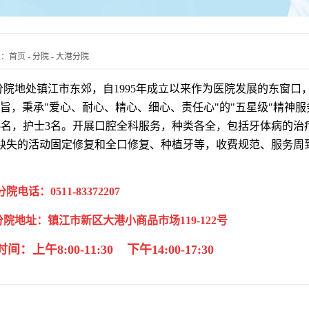
置：
首页
-
分院
-
大港分院
分院地处镇江市东郊，自1995年成立以来作为医院发展的东窗口
宗旨，秉承"爱心、耐心、精心、细心、责任心"的"五星级"精神
5名，护士3名。开展口腔全科服务，种类各全，包括牙体病的治
缺失的活动固定修复和全口修复、种植牙等，收费规范、服务周
分院电话
：0511-83372207
地址：镇江市新区大港小商品市场119-122号
时间
：上午
8:00-11:30 下午14:00-17:30