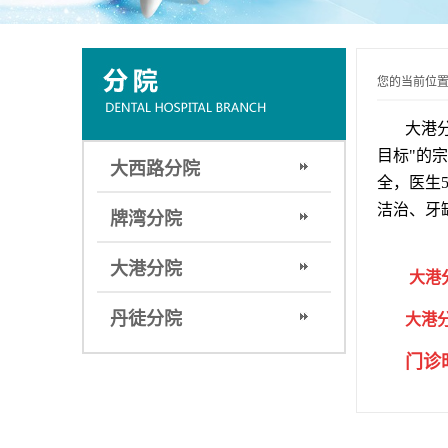
您的当前位
大港
目标"的
大西路分院
全，医生
洁治、牙
牌湾分院
大港分院
大港
丹徒分院
大港分院
门诊