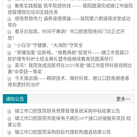
聚焦实践赋能 筑牢院感防线 —— 我院圆满完成镇江市级院
感管理岗位培训实践任务
感悟思想伟力 涵养道德情操——我院第六期道德讲堂成功
举办
看牙白加黑，时间不难调！市口腔医院夜间门诊正式开
放！
“小白牙”守健康，“大消防”守安全
“荣耀加冕”启新程，“继教再航”促提升——镇江市首届口
腔护理专科护士结业典礼暨市级继续教育班圆满举行
喜讯！我院张成润医师在2025年度“镇江市医师科普视频比
赛”中荣获一等奖
今天我出镜——精研技术、做好科普，她让口腔疾病患者
得到更好的治疗
通知公告
更多>>
镇江市口腔医院财务预算管理系统采购中标结果公告
镇江市口腔医院市医保电子病历10个接口对接服务项目 结
果公告
镇江市口腔医院采购招标代理机构遴选结果公告