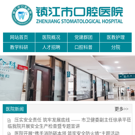
网站首页
医院概况
党建群团
医教护理
教学科研
人才招聘
口腔科普
分院
医院新闻
更多>>
压实安全责任 筑牢发展底线 —— 市卫健委副主任徐承平莅
临我院开展安全生产检查暨专题宣讲
医院开展“携手消防砺本领 筑牢安全防火墙”主题活动