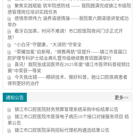
聚焦实践赋能 筑牢院感防线 —— 我院圆满完成镇江市级院
感管理岗位培训实践任务
感悟思想伟力 涵养道德情操——我院第六期道德讲堂成功
举办
看牙白加黑，时间不难调！市口腔医院夜间门诊正式开
放！
“小白牙”守健康，“大消防”守安全
“荣耀加冕”启新程，“继教再航”促提升——镇江市首届口
腔护理专科护士结业典礼暨市级继续教育班圆满举行
喜讯！我院张成润医师在2025年度“镇江市医师科普视频比
赛”中荣获一等奖
今天我出镜——精研技术、做好科普，她让口腔疾病患者
得到更好的治疗
通知公告
更多>>
镇江市口腔医院财务预算管理系统采购中标结果公告
镇江市口腔医院市医保电子病历10个接口对接服务项目 结
果公告
镇江市口腔医院采购招标代理机构遴选结果公告