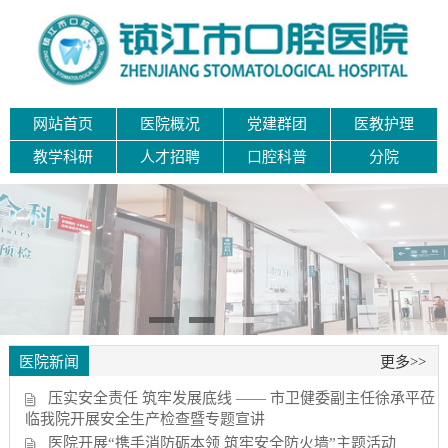
网站首页
医院概况
党建群团
医教护理
教学科研
人才招聘
口腔科普
分院
医院新闻
更多>>
压实安全责任 筑牢发展底线 —— 市卫健委副主任徐承平莅
临我院开展安全生产检查暨专题宣讲
医院开展“携手消防砺本领 筑牢安全防火墙”主题活动