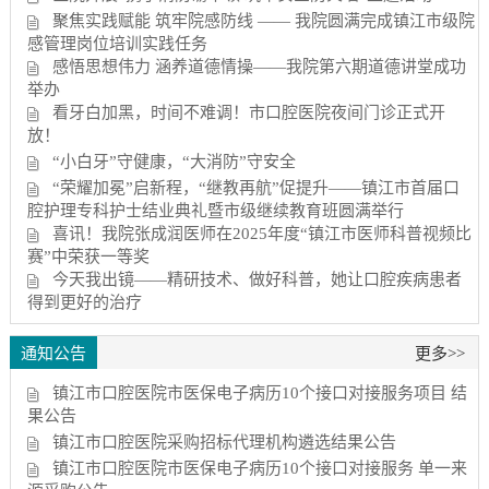
聚焦实践赋能 筑牢院感防线 —— 我院圆满完成镇江市级院
感管理岗位培训实践任务
感悟思想伟力 涵养道德情操——我院第六期道德讲堂成功
举办
看牙白加黑，时间不难调！市口腔医院夜间门诊正式开
放！
“小白牙”守健康，“大消防”守安全
“荣耀加冕”启新程，“继教再航”促提升——镇江市首届口
腔护理专科护士结业典礼暨市级继续教育班圆满举行
喜讯！我院张成润医师在2025年度“镇江市医师科普视频比
赛”中荣获一等奖
今天我出镜——精研技术、做好科普，她让口腔疾病患者
得到更好的治疗
通知公告
更多>>
镇江市口腔医院市医保电子病历10个接口对接服务项目 结
果公告
镇江市口腔医院采购招标代理机构遴选结果公告
镇江市口腔医院市医保电子病历10个接口对接服务 单一来