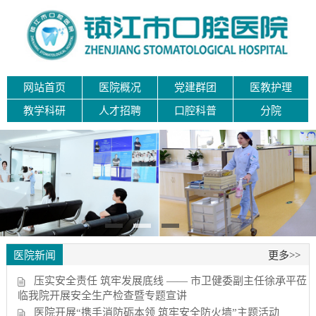
网站首页
医院概况
党建群团
医教护理
教学科研
人才招聘
口腔科普
分院
医院新闻
更多>>
压实安全责任 筑牢发展底线 —— 市卫健委副主任徐承平莅
临我院开展安全生产检查暨专题宣讲
医院开展“携手消防砺本领 筑牢安全防火墙”主题活动