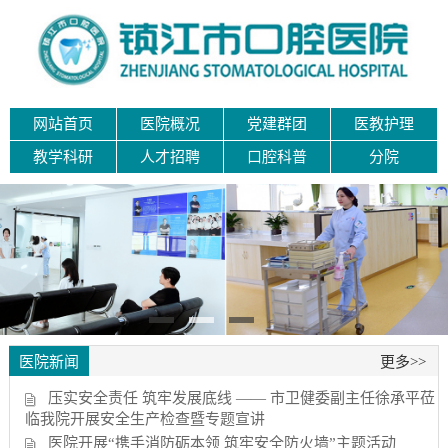
网站首页
医院概况
党建群团
医教护理
教学科研
人才招聘
口腔科普
分院
医院新闻
更多>>
压实安全责任 筑牢发展底线 —— 市卫健委副主任徐承平莅
临我院开展安全生产检查暨专题宣讲
医院开展“携手消防砺本领 筑牢安全防火墙”主题活动