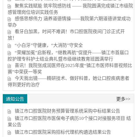
聚焦实践赋能 筑牢院感防线 —— 我院圆满完成镇江市级院
感管理岗位培训实践任务
感悟思想伟力 涵养道德情操——我院第六期道德讲堂成功
举办
看牙白加黑，时间不难调！市口腔医院夜间门诊正式开
放！
“小白牙”守健康，“大消防”守安全
“荣耀加冕”启新程，“继教再航”促提升——镇江市首届口
腔护理专科护士结业典礼暨市级继续教育班圆满举行
喜讯！我院张成润医师在2025年度“镇江市医师科普视频比
赛”中荣获一等奖
今天我出镜——精研技术、做好科普，她让口腔疾病患者
得到更好的治疗
通知公告
更多>>
镇江市口腔医院财务预算管理系统采购中标结果公告
镇江市口腔医院市医保电子病历10个接口对接服务项目 结
果公告
镇江市口腔医院采购招标代理机构遴选结果公告