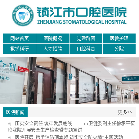
网站首页
医院概况
党建群团
医教护理
教学科研
人才招聘
口腔科普
分院
医院新闻
更多>>
压实安全责任 筑牢发展底线 —— 市卫健委副主任徐承平莅
临我院开展安全生产检查暨专题宣讲
医院开展“携手消防砺本领 筑牢安全防火墙”主题活动