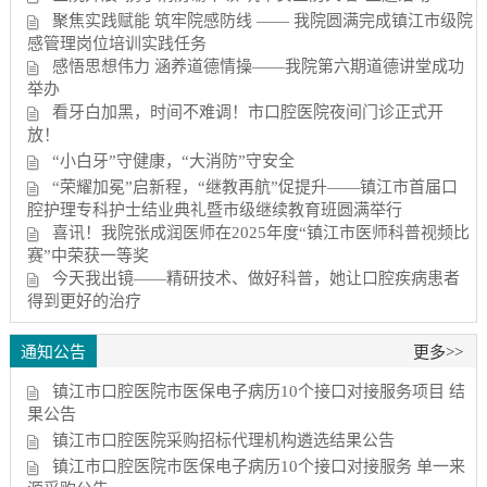
聚焦实践赋能 筑牢院感防线 —— 我院圆满完成镇江市级院
感管理岗位培训实践任务
感悟思想伟力 涵养道德情操——我院第六期道德讲堂成功
举办
看牙白加黑，时间不难调！市口腔医院夜间门诊正式开
放！
“小白牙”守健康，“大消防”守安全
“荣耀加冕”启新程，“继教再航”促提升——镇江市首届口
腔护理专科护士结业典礼暨市级继续教育班圆满举行
喜讯！我院张成润医师在2025年度“镇江市医师科普视频比
赛”中荣获一等奖
今天我出镜——精研技术、做好科普，她让口腔疾病患者
得到更好的治疗
通知公告
更多>>
镇江市口腔医院市医保电子病历10个接口对接服务项目 结
果公告
镇江市口腔医院采购招标代理机构遴选结果公告
镇江市口腔医院市医保电子病历10个接口对接服务 单一来