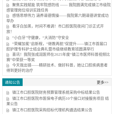
聚焦实践赋能 筑牢院感防线 —— 我院圆满完成镇江市级院
感管理岗位培训实践任务
感悟思想伟力 涵养道德情操——我院第六期道德讲堂成功
举办
看牙白加黑，时间不难调！市口腔医院夜间门诊正式开
放！
“小白牙”守健康，“大消防”守安全
“荣耀加冕”启新程，“继教再航”促提升——镇江市首届口
腔护理专科护士结业典礼暨市级继续教育班圆满举行
喜讯！我院张成润医师在2025年度“镇江市医师科普视频比
赛”中荣获一等奖
今天我出镜——精研技术、做好科普，她让口腔疾病患者
得到更好的治疗
通知公告
更多>>
镇江市口腔医院财务预算管理系统采购中标结果公告
镇江市口腔医院市医保电子病历10个接口对接服务项目 结
果公告
镇江市口腔医院采购招标代理机构遴选结果公告