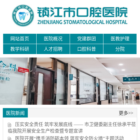
网站首页
医院概况
党建群团
医教护理
教学科研
人才招聘
口腔科普
分院
医院新闻
更多>>
压实安全责任 筑牢发展底线 —— 市卫健委副主任徐承平莅
临我院开展安全生产检查暨专题宣讲
医院开展“携手消防砺本领 筑牢安全防火墙”主题活动