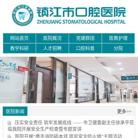
网站首页
医院概况
党建群团
医教护理
教学科研
人才招聘
口腔科普
分院
医院新闻
更多>>
压实安全责任 筑牢发展底线 —— 市卫健委副主任徐承平莅
临我院开展安全生产检查暨专题宣讲
医院开展“携手消防砺本领 筑牢安全防火墙”主题活动