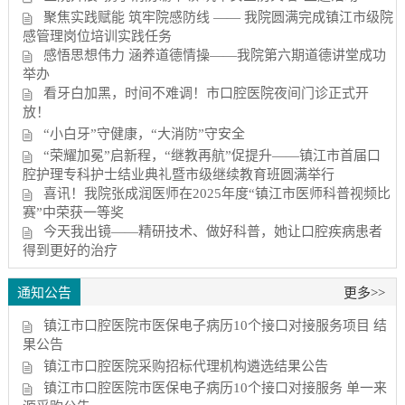
聚焦实践赋能 筑牢院感防线 —— 我院圆满完成镇江市级院
感管理岗位培训实践任务
感悟思想伟力 涵养道德情操——我院第六期道德讲堂成功
举办
看牙白加黑，时间不难调！市口腔医院夜间门诊正式开
放！
“小白牙”守健康，“大消防”守安全
“荣耀加冕”启新程，“继教再航”促提升——镇江市首届口
腔护理专科护士结业典礼暨市级继续教育班圆满举行
喜讯！我院张成润医师在2025年度“镇江市医师科普视频比
赛”中荣获一等奖
今天我出镜——精研技术、做好科普，她让口腔疾病患者
得到更好的治疗
通知公告
更多>>
镇江市口腔医院市医保电子病历10个接口对接服务项目 结
果公告
镇江市口腔医院采购招标代理机构遴选结果公告
镇江市口腔医院市医保电子病历10个接口对接服务 单一来