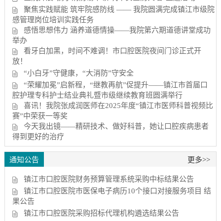
聚焦实践赋能 筑牢院感防线 —— 我院圆满完成镇江市级院
感管理岗位培训实践任务
感悟思想伟力 涵养道德情操——我院第六期道德讲堂成功
举办
看牙白加黑，时间不难调！市口腔医院夜间门诊正式开
放！
“小白牙”守健康，“大消防”守安全
“荣耀加冕”启新程，“继教再航”促提升——镇江市首届口
腔护理专科护士结业典礼暨市级继续教育班圆满举行
喜讯！我院张成润医师在2025年度“镇江市医师科普视频比
赛”中荣获一等奖
今天我出镜——精研技术、做好科普，她让口腔疾病患者
得到更好的治疗
通知公告
更多>>
镇江市口腔医院财务预算管理系统采购中标结果公告
镇江市口腔医院市医保电子病历10个接口对接服务项目 结
果公告
镇江市口腔医院采购招标代理机构遴选结果公告