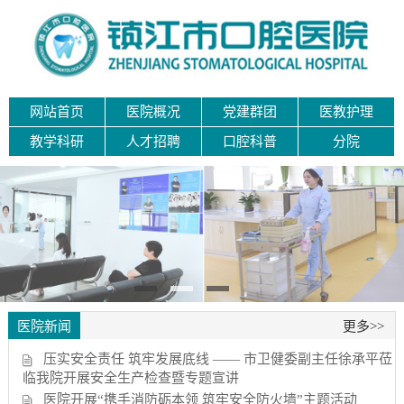
网站首页
医院概况
党建群团
医教护理
教学科研
人才招聘
口腔科普
分院
医院新闻
更多>>
压实安全责任 筑牢发展底线 —— 市卫健委副主任徐承平莅
临我院开展安全生产检查暨专题宣讲
医院开展“携手消防砺本领 筑牢安全防火墙”主题活动