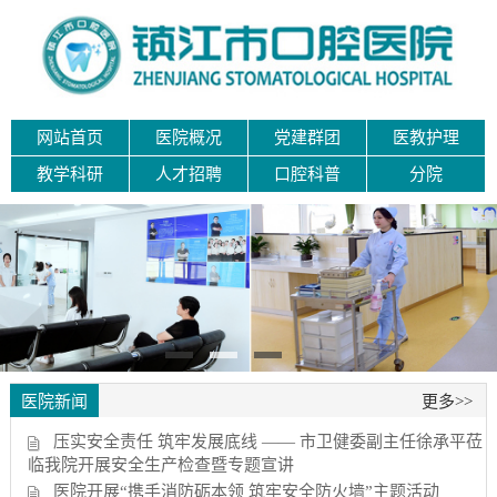
网站首页
医院概况
党建群团
医教护理
教学科研
人才招聘
口腔科普
分院
医院新闻
更多>>
压实安全责任 筑牢发展底线 —— 市卫健委副主任徐承平莅
临我院开展安全生产检查暨专题宣讲
医院开展“携手消防砺本领 筑牢安全防火墙”主题活动