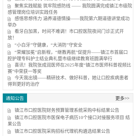
聚焦实践赋能 筑牢院感防线 —— 我院圆满完成镇江市级院
感管理岗位培训实践任务
感悟思想伟力 涵养道德情操——我院第六期道德讲堂成功
举办
看牙白加黑，时间不难调！市口腔医院夜间门诊正式开
放！
“小白牙”守健康，“大消防”守安全
“荣耀加冕”启新程，“继教再航”促提升——镇江市首届口
腔护理专科护士结业典礼暨市级继续教育班圆满举行
喜讯！我院张成润医师在2025年度“镇江市医师科普视频比
赛”中荣获一等奖
今天我出镜——精研技术、做好科普，她让口腔疾病患者
得到更好的治疗
通知公告
更多>>
镇江市口腔医院财务预算管理系统采购中标结果公告
镇江市口腔医院市医保电子病历10个接口对接服务项目 结
果公告
镇江市口腔医院采购招标代理机构遴选结果公告