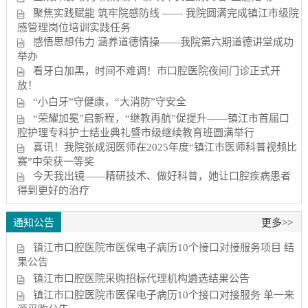
聚焦实践赋能 筑牢院感防线 —— 我院圆满完成镇江市级院
感管理岗位培训实践任务
感悟思想伟力 涵养道德情操——我院第六期道德讲堂成功
举办
看牙白加黑，时间不难调！市口腔医院夜间门诊正式开
放！
“小白牙”守健康，“大消防”守安全
“荣耀加冕”启新程，“继教再航”促提升——镇江市首届口
腔护理专科护士结业典礼暨市级继续教育班圆满举行
喜讯！我院张成润医师在2025年度“镇江市医师科普视频比
赛”中荣获一等奖
今天我出镜——精研技术、做好科普，她让口腔疾病患者
得到更好的治疗
通知公告
更多>>
镇江市口腔医院市医保电子病历10个接口对接服务项目 结
果公告
镇江市口腔医院采购招标代理机构遴选结果公告
镇江市口腔医院市医保电子病历10个接口对接服务 单一来