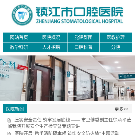
网站首页
医院概况
党建群团
医教护理
教学科研
人才招聘
口腔科普
分院
医院新闻
更多>>
压实安全责任 筑牢发展底线 —— 市卫健委副主任徐承平莅
临我院开展安全生产检查暨专题宣讲
医院开展“携手消防砺本领 筑牢安全防火墙”主题活动