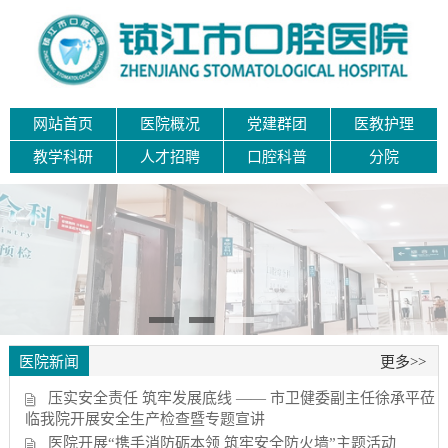
网站首页
医院概况
党建群团
医教护理
教学科研
人才招聘
口腔科普
分院
医院新闻
更多>>
压实安全责任 筑牢发展底线 —— 市卫健委副主任徐承平莅
临我院开展安全生产检查暨专题宣讲
医院开展“携手消防砺本领 筑牢安全防火墙”主题活动