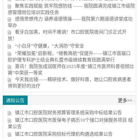
聚焦实践赋能 筑牢院感防线 —— 我院圆满完成镇江市级院
感管理岗位培训实践任务
感悟思想伟力 涵养道德情操——我院第六期道德讲堂成功
举办
看牙白加黑，时间不难调！市口腔医院夜间门诊正式开
放！
“小白牙”守健康，“大消防”守安全
“荣耀加冕”启新程，“继教再航”促提升——镇江市首届口
腔护理专科护士结业典礼暨市级继续教育班圆满举行
喜讯！我院张成润医师在2025年度“镇江市医师科普视频比
赛”中荣获一等奖
今天我出镜——精研技术、做好科普，她让口腔疾病患者
得到更好的治疗
通知公告
更多>>
镇江市口腔医院财务预算管理系统采购中标结果公告
镇江市口腔医院市医保电子病历10个接口对接服务项目 结
果公告
镇江市口腔医院采购招标代理机构遴选结果公告