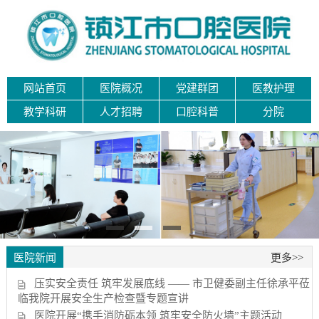
网站首页
医院概况
党建群团
医教护理
教学科研
人才招聘
口腔科普
分院
医院新闻
更多>>
压实安全责任 筑牢发展底线 —— 市卫健委副主任徐承平莅
临我院开展安全生产检查暨专题宣讲
医院开展“携手消防砺本领 筑牢安全防火墙”主题活动