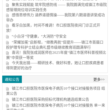
聚焦实践赋能 筑牢院感防线 —— 我院圆满完成镇江市级院
感管理岗位培训实践任务
感悟思想伟力 涵养道德情操——我院第六期道德讲堂成功
举办
看牙白加黑，时间不难调！市口腔医院夜间门诊正式开
放！
“小白牙”守健康，“大消防”守安全
“荣耀加冕”启新程，“继教再航”促提升——镇江市首届口
腔护理专科护士结业典礼暨市级继续教育班圆满举行
喜讯！我院张成润医师在2025年度“镇江市医师科普视频比
赛”中荣获一等奖
今天我出镜——精研技术、做好科普，她让口腔疾病患者
得到更好的治疗
通知公告
更多>>
镇江市口腔医院市医保电子病历10个接口对接服务项目 结
果公告
镇江市口腔医院采购招标代理机构遴选结果公告
镇江市口腔医院市医保电子病历10个接口对接服务 单一来