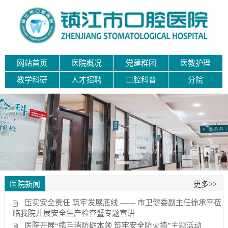
网站首页
医院概况
党建群团
医教护理
教学科研
人才招聘
口腔科普
分院
医院新闻
更多>>
压实安全责任 筑牢发展底线 —— 市卫健委副主任徐承平莅
临我院开展安全生产检查暨专题宣讲
医院开展“携手消防砺本领 筑牢安全防火墙”主题活动