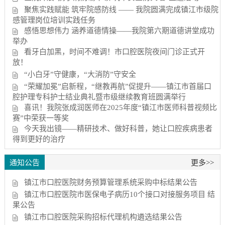
聚焦实践赋能 筑牢院感防线 —— 我院圆满完成镇江市级院
感管理岗位培训实践任务
感悟思想伟力 涵养道德情操——我院第六期道德讲堂成功
举办
看牙白加黑，时间不难调！市口腔医院夜间门诊正式开
放！
“小白牙”守健康，“大消防”守安全
“荣耀加冕”启新程，“继教再航”促提升——镇江市首届口
腔护理专科护士结业典礼暨市级继续教育班圆满举行
喜讯！我院张成润医师在2025年度“镇江市医师科普视频比
赛”中荣获一等奖
今天我出镜——精研技术、做好科普，她让口腔疾病患者
得到更好的治疗
通知公告
更多>>
镇江市口腔医院财务预算管理系统采购中标结果公告
镇江市口腔医院市医保电子病历10个接口对接服务项目 结
果公告
镇江市口腔医院采购招标代理机构遴选结果公告