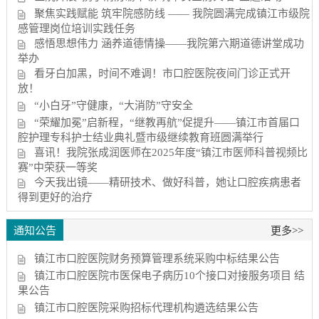
聚焦实践赋能 筑牢院感防线 —— 我院圆满完成镇江市级院
感管理岗位培训实践任务
感悟思想伟力 涵养道德情操——我院第六期道德讲堂成功
举办
看牙白加黑，时间不难调！市口腔医院夜间门诊正式开
放！
“小白牙”守健康，“大消防”守安全
“荣耀加冕”启新程，“继教再航”促提升——镇江市首届口
腔护理专科护士结业典礼暨市级继续教育班圆满举行
喜讯！我院张成润医师在2025年度“镇江市医师科普视频比
赛”中荣获一等奖
今天我出镜——精研技术、做好科普，她让口腔疾病患者
得到更好的治疗
通知公告
更多>>
镇江市口腔医院财务预算管理系统采购中标结果公告
镇江市口腔医院市医保电子病历10个接口对接服务项目 结
果公告
镇江市口腔医院采购招标代理机构遴选结果公告