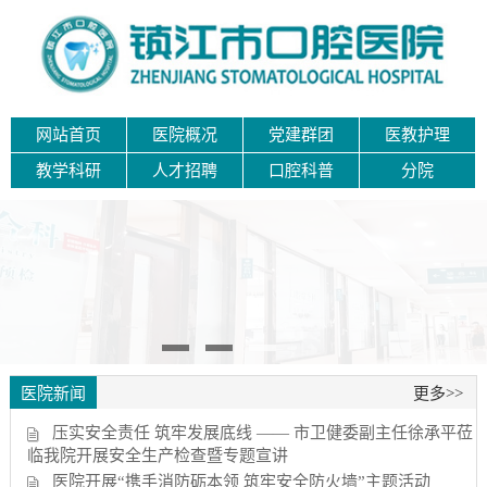
网站首页
医院概况
党建群团
医教护理
教学科研
人才招聘
口腔科普
分院
医院新闻
更多>>
压实安全责任 筑牢发展底线 —— 市卫健委副主任徐承平莅
临我院开展安全生产检查暨专题宣讲
医院开展“携手消防砺本领 筑牢安全防火墙”主题活动