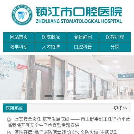
网站首页
医院概况
党建群团
医教护理
教学科研
人才招聘
口腔科普
分院
医院新闻
更多>>
压实安全责任 筑牢发展底线 —— 市卫健委副主任徐承平莅
临我院开展安全生产检查暨专题宣讲
医院开展“携手消防砺本领 筑牢安全防火墙”主题活动