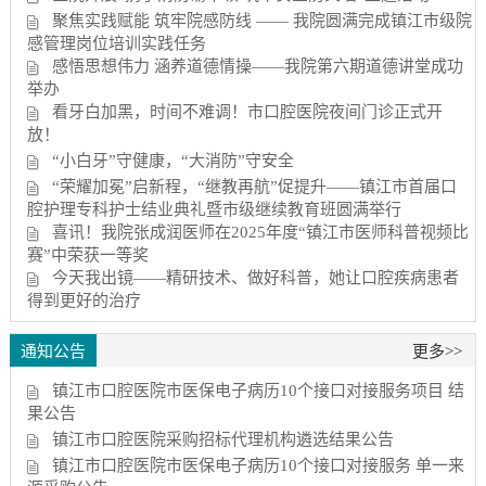
聚焦实践赋能 筑牢院感防线 —— 我院圆满完成镇江市级院
感管理岗位培训实践任务
感悟思想伟力 涵养道德情操——我院第六期道德讲堂成功
举办
看牙白加黑，时间不难调！市口腔医院夜间门诊正式开
放！
“小白牙”守健康，“大消防”守安全
“荣耀加冕”启新程，“继教再航”促提升——镇江市首届口
腔护理专科护士结业典礼暨市级继续教育班圆满举行
喜讯！我院张成润医师在2025年度“镇江市医师科普视频比
赛”中荣获一等奖
今天我出镜——精研技术、做好科普，她让口腔疾病患者
得到更好的治疗
通知公告
更多>>
镇江市口腔医院市医保电子病历10个接口对接服务项目 结
果公告
镇江市口腔医院采购招标代理机构遴选结果公告
镇江市口腔医院市医保电子病历10个接口对接服务 单一来