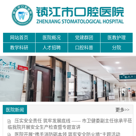
网站首页
医院概况
党建群团
医教护理
教学科研
人才招聘
口腔科普
分院
医院新闻
更多>>
压实安全责任 筑牢发展底线 —— 市卫健委副主任徐承平莅
临我院开展安全生产检查暨专题宣讲
医院开展“携手消防砺本领 筑牢安全防火墙”主题活动