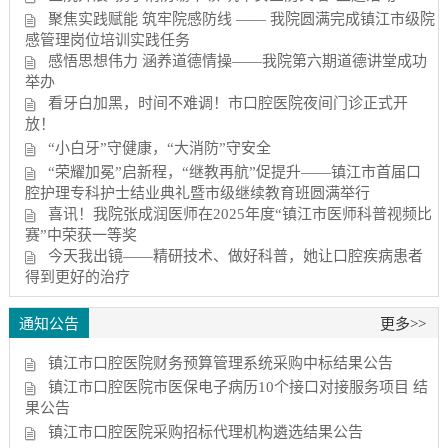
聚焦实践赋能 筑牢院感防线 —— 我院圆满完成镇江市级院
感管理岗位培训实践任务
感悟思想伟力 涵养道德情操——我院第六期道德讲堂成功
举办
看牙白加黑，时间不难调！市口腔医院夜间门诊正式开
放！
“小白牙”守健康，“大消防”守安全
“荣耀加冕”启新程，“继教再航”促提升——镇江市首届口
腔护理专科护士结业典礼暨市级继续教育班圆满举行
喜讯！我院张成润医师在2025年度“镇江市医师科普视频比
赛”中荣获一等奖
今天我出镜——精研技术、做好科普，她让口腔疾病患者
得到更好的治疗
通知公告
更多>>
镇江市口腔医院财务预算管理系统采购中标结果公告
镇江市口腔医院市医保电子病历10个接口对接服务项目 结
果公告
镇江市口腔医院采购招标代理机构遴选结果公告