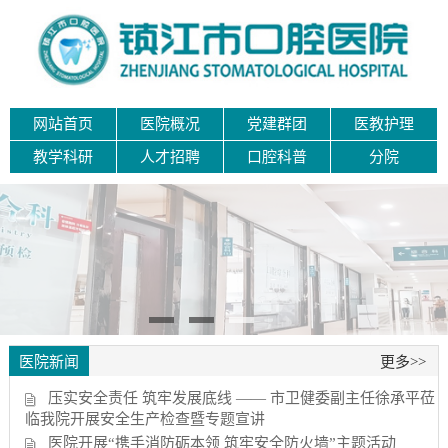
网站首页
医院概况
党建群团
医教护理
教学科研
人才招聘
口腔科普
分院
医院新闻
更多>>
压实安全责任 筑牢发展底线 —— 市卫健委副主任徐承平莅
临我院开展安全生产检查暨专题宣讲
医院开展“携手消防砺本领 筑牢安全防火墙”主题活动