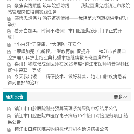
聚焦实践赋能 筑牢院感防线 —— 我院圆满完成镇江市级院
感管理岗位培训实践任务
感悟思想伟力 涵养道德情操——我院第六期道德讲堂成功
举办
看牙白加黑，时间不难调！市口腔医院夜间门诊正式开
放！
“小白牙”守健康，“大消防”守安全
“荣耀加冕”启新程，“继教再航”促提升——镇江市首届口
腔护理专科护士结业典礼暨市级继续教育班圆满举行
喜讯！我院张成润医师在2025年度“镇江市医师科普视频比
赛”中荣获一等奖
今天我出镜——精研技术、做好科普，她让口腔疾病患者
得到更好的治疗
通知公告
更多>>
镇江市口腔医院财务预算管理系统采购中标结果公告
镇江市口腔医院市医保电子病历10个接口对接服务项目 结
果公告
镇江市口腔医院采购招标代理机构遴选结果公告