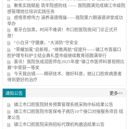
聚焦实践赋能 筑牢院感防线 —— 我院圆满完成镇江市级院
感管理岗位培训实践任务
感悟思想伟力 涵养道德情操——我院第六期道德讲堂成功
举办
看牙白加黑，时间不难调！市口腔医院夜间门诊正式开
放！
“小白牙”守健康，“大消防”守安全
“荣耀加冕”启新程，“继教再航”促提升——镇江市首届口
腔护理专科护士结业典礼暨市级继续教育班圆满举行
喜讯！我院张成润医师在2025年度“镇江市医师科普视频比
赛”中荣获一等奖
今天我出镜——精研技术、做好科普，她让口腔疾病患者
得到更好的治疗
通知公告
更多>>
镇江市口腔医院财务预算管理系统采购中标结果公告
镇江市口腔医院市医保电子病历10个接口对接服务项目 结
果公告
镇江市口腔医院采购招标代理机构遴选结果公告