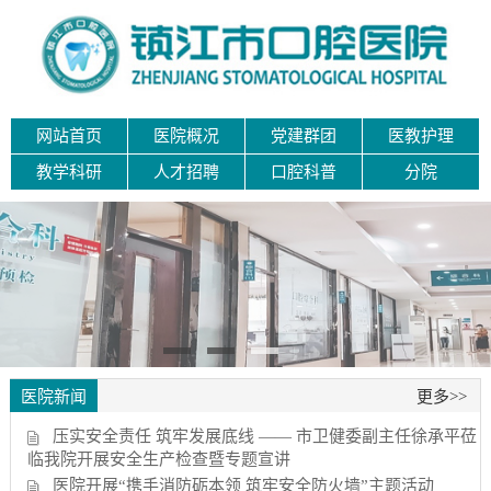
网站首页
医院概况
党建群团
医教护理
教学科研
人才招聘
口腔科普
分院
医院新闻
更多>>
压实安全责任 筑牢发展底线 —— 市卫健委副主任徐承平莅
临我院开展安全生产检查暨专题宣讲
医院开展“携手消防砺本领 筑牢安全防火墙”主题活动