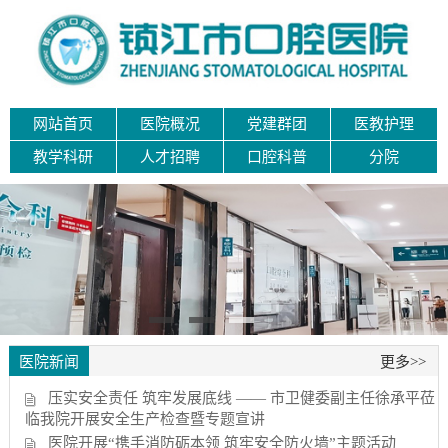
网站首页
医院概况
党建群团
医教护理
教学科研
人才招聘
口腔科普
分院
医院新闻
更多>>
压实安全责任 筑牢发展底线 —— 市卫健委副主任徐承平莅
临我院开展安全生产检查暨专题宣讲
医院开展“携手消防砺本领 筑牢安全防火墙”主题活动