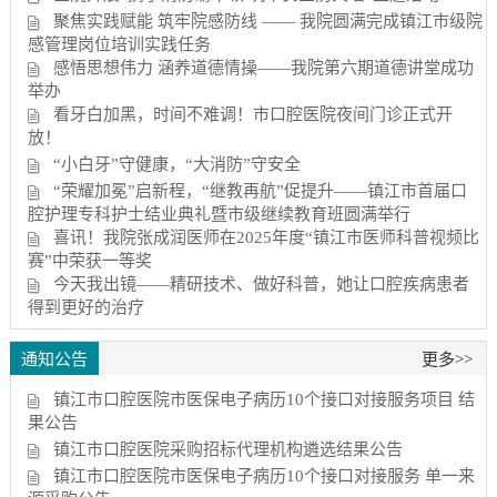
聚焦实践赋能 筑牢院感防线 —— 我院圆满完成镇江市级院
感管理岗位培训实践任务
感悟思想伟力 涵养道德情操——我院第六期道德讲堂成功
举办
看牙白加黑，时间不难调！市口腔医院夜间门诊正式开
放！
“小白牙”守健康，“大消防”守安全
“荣耀加冕”启新程，“继教再航”促提升——镇江市首届口
腔护理专科护士结业典礼暨市级继续教育班圆满举行
喜讯！我院张成润医师在2025年度“镇江市医师科普视频比
赛”中荣获一等奖
今天我出镜——精研技术、做好科普，她让口腔疾病患者
得到更好的治疗
通知公告
更多>>
镇江市口腔医院市医保电子病历10个接口对接服务项目 结
果公告
镇江市口腔医院采购招标代理机构遴选结果公告
镇江市口腔医院市医保电子病历10个接口对接服务 单一来