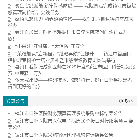
聚焦实践赋能 筑牢院感防线 —— 我院圆满完成镇江市级院
感管理岗位培训实践任务
感悟思想伟力 涵养道德情操——我院第六期道德讲堂成功
举办
看牙白加黑，时间不难调！市口腔医院夜间门诊正式开
放！
“小白牙”守健康，“大消防”守安全
“荣耀加冕”启新程，“继教再航”促提升——镇江市首届口
腔护理专科护士结业典礼暨市级继续教育班圆满举行
喜讯！我院张成润医师在2025年度“镇江市医师科普视频比
赛”中荣获一等奖
今天我出镜——精研技术、做好科普，她让口腔疾病患者
得到更好的治疗
通知公告
更多>>
镇江市口腔医院财务预算管理系统采购中标结果公告
镇江市口腔医院市医保电子病历10个接口对接服务项目 结
果公告
镇江市口腔医院采购招标代理机构遴选结果公告