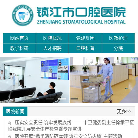
网站首页
医院概况
党建群团
医教护理
教学科研
人才招聘
口腔科普
分院
医院新闻
更多>>
压实安全责任 筑牢发展底线 —— 市卫健委副主任徐承平莅
临我院开展安全生产检查暨专题宣讲
医院开展“携手消防砺本领 筑牢安全防火墙”主题活动