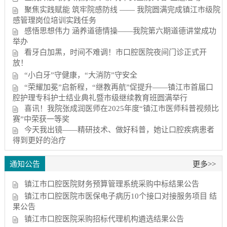
聚焦实践赋能 筑牢院感防线 —— 我院圆满完成镇江市级院
感管理岗位培训实践任务
感悟思想伟力 涵养道德情操——我院第六期道德讲堂成功
举办
看牙白加黑，时间不难调！市口腔医院夜间门诊正式开
放！
“小白牙”守健康，“大消防”守安全
“荣耀加冕”启新程，“继教再航”促提升——镇江市首届口
腔护理专科护士结业典礼暨市级继续教育班圆满举行
喜讯！我院张成润医师在2025年度“镇江市医师科普视频比
赛”中荣获一等奖
今天我出镜——精研技术、做好科普，她让口腔疾病患者
得到更好的治疗
通知公告
更多>>
镇江市口腔医院财务预算管理系统采购中标结果公告
镇江市口腔医院市医保电子病历10个接口对接服务项目 结
果公告
镇江市口腔医院采购招标代理机构遴选结果公告