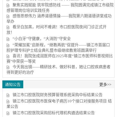
聚焦实践赋能 筑牢院感防线 —— 我院圆满完成镇江市级院
感管理岗位培训实践任务
感悟思想伟力 涵养道德情操——我院第六期道德讲堂成功
举办
看牙白加黑，时间不难调！市口腔医院夜间门诊正式开
放！
“小白牙”守健康，“大消防”守安全
“荣耀加冕”启新程，“继教再航”促提升——镇江市首届口
腔护理专科护士结业典礼暨市级继续教育班圆满举行
喜讯！我院张成润医师在2025年度“镇江市医师科普视频比
赛”中荣获一等奖
今天我出镜——精研技术、做好科普，她让口腔疾病患者
得到更好的治疗
通知公告
更多>>
镇江市口腔医院财务预算管理系统采购中标结果公告
镇江市口腔医院市医保电子病历10个接口对接服务项目 结
果公告
镇江市口腔医院采购招标代理机构遴选结果公告