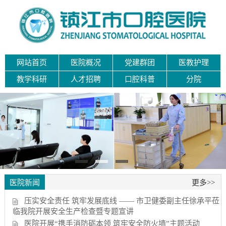
网站首页
医院概况
党建群团
医教护理
教学科研
人才招聘
口腔科普
分院
医院新闻
更多>>
压实安全责任 筑牢发展底线 —— 市卫健委副主任徐承平莅
临我院开展安全生产检查暨专题宣讲
医院开展“携手消防砺本领 筑牢安全防火墙”主题活动