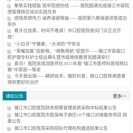
聚焦实践赋能 筑牢院感防线 —— 我院圆满完成镇江市级院
感管理岗位培训实践任务
感悟思想伟力 涵养道德情操——我院第六期道德讲堂成功
举办
看牙白加黑，时间不难调！市口腔医院夜间门诊正式开
放！
“小白牙”守健康，“大消防”守安全
“荣耀加冕”启新程，“继教再航”促提升——镇江市首届口
腔护理专科护士结业典礼暨市级继续教育班圆满举行
喜讯！我院张成润医师在2025年度“镇江市医师科普视频比
赛”中荣获一等奖
今天我出镜——精研技术、做好科普，她让口腔疾病患者
得到更好的治疗
通知公告
更多>>
镇江市口腔医院财务预算管理系统采购中标结果公告
镇江市口腔医院市医保电子病历10个接口对接服务项目 结
果公告
镇江市口腔医院采购招标代理机构遴选结果公告