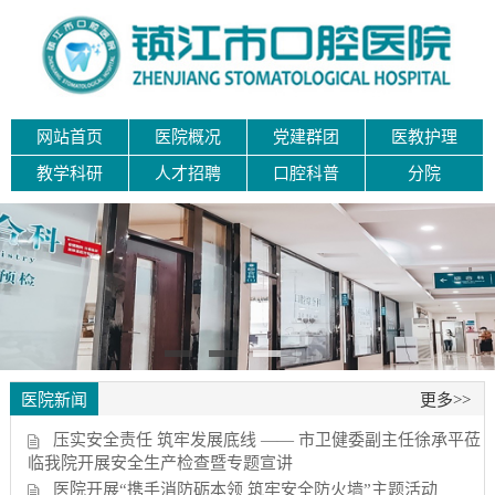
网站首页
医院概况
党建群团
医教护理
教学科研
人才招聘
口腔科普
分院
医院新闻
更多>>
压实安全责任 筑牢发展底线 —— 市卫健委副主任徐承平莅
临我院开展安全生产检查暨专题宣讲
医院开展“携手消防砺本领 筑牢安全防火墙”主题活动