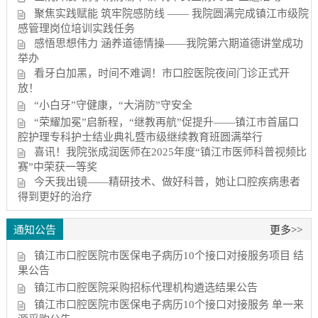
聚焦实践赋能 筑牢院感防线 —— 我院圆满完成镇江市级院
感管理岗位培训实践任务
感悟思想伟力 涵养道德情操——我院第六期道德讲堂成功
举办
看牙白加黑，时间不难调！市口腔医院夜间门诊正式开
放！
“小白牙”守健康，“大消防”守安全
“荣耀加冕”启新程，“继教再航”促提升——镇江市首届口
腔护理专科护士结业典礼暨市级继续教育班圆满举行
喜讯！我院张成润医师在2025年度“镇江市医师科普视频比
赛”中荣获一等奖
今天我出镜——精研技术、做好科普，她让口腔疾病患者
得到更好的治疗
通知公告
更多>>
镇江市口腔医院市医保电子病历10个接口对接服务项目 结
果公告
镇江市口腔医院采购招标代理机构遴选结果公告
镇江市口腔医院市医保电子病历10个接口对接服务 单一来