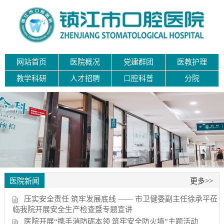
网站首页
医院概况
党建群团
医教护理
教学科研
人才招聘
口腔科普
分院
医院新闻
更多>>
压实安全责任 筑牢发展底线 —— 市卫健委副主任徐承平莅
临我院开展安全生产检查暨专题宣讲
医院开展“携手消防砺本领 筑牢安全防火墙”主题活动