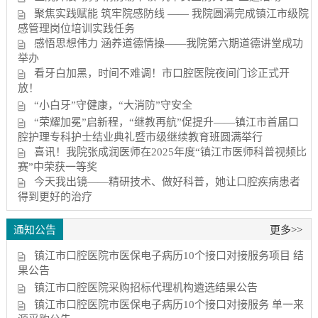
聚焦实践赋能 筑牢院感防线 —— 我院圆满完成镇江市级院
感管理岗位培训实践任务
感悟思想伟力 涵养道德情操——我院第六期道德讲堂成功
举办
看牙白加黑，时间不难调！市口腔医院夜间门诊正式开
放！
“小白牙”守健康，“大消防”守安全
“荣耀加冕”启新程，“继教再航”促提升——镇江市首届口
腔护理专科护士结业典礼暨市级继续教育班圆满举行
喜讯！我院张成润医师在2025年度“镇江市医师科普视频比
赛”中荣获一等奖
今天我出镜——精研技术、做好科普，她让口腔疾病患者
得到更好的治疗
通知公告
更多>>
镇江市口腔医院市医保电子病历10个接口对接服务项目 结
果公告
镇江市口腔医院采购招标代理机构遴选结果公告
镇江市口腔医院市医保电子病历10个接口对接服务 单一来