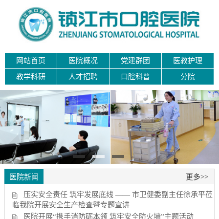
网站首页
医院概况
党建群团
医教护理
教学科研
人才招聘
口腔科普
分院
医院新闻
更多>>
压实安全责任 筑牢发展底线 —— 市卫健委副主任徐承平莅
临我院开展安全生产检查暨专题宣讲
医院开展“携手消防砺本领 筑牢安全防火墙”主题活动