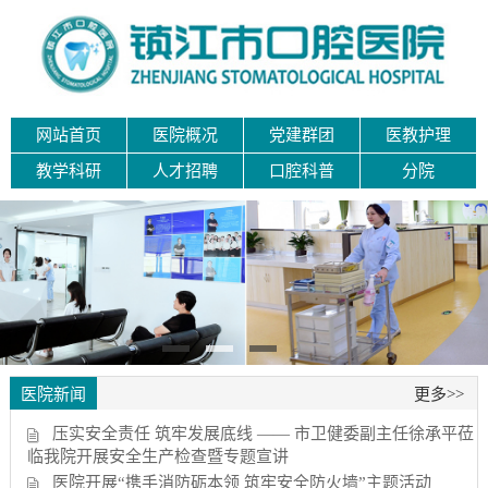
网站首页
医院概况
党建群团
医教护理
教学科研
人才招聘
口腔科普
分院
医院新闻
更多>>
压实安全责任 筑牢发展底线 —— 市卫健委副主任徐承平莅
临我院开展安全生产检查暨专题宣讲
医院开展“携手消防砺本领 筑牢安全防火墙”主题活动