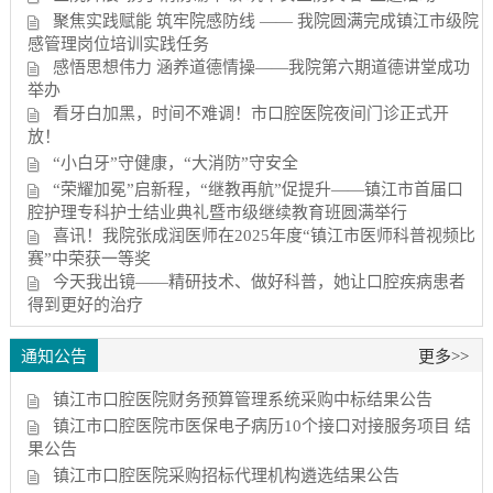
聚焦实践赋能 筑牢院感防线 —— 我院圆满完成镇江市级院
感管理岗位培训实践任务
感悟思想伟力 涵养道德情操——我院第六期道德讲堂成功
举办
看牙白加黑，时间不难调！市口腔医院夜间门诊正式开
放！
“小白牙”守健康，“大消防”守安全
“荣耀加冕”启新程，“继教再航”促提升——镇江市首届口
腔护理专科护士结业典礼暨市级继续教育班圆满举行
喜讯！我院张成润医师在2025年度“镇江市医师科普视频比
赛”中荣获一等奖
今天我出镜——精研技术、做好科普，她让口腔疾病患者
得到更好的治疗
通知公告
更多>>
镇江市口腔医院财务预算管理系统采购中标结果公告
镇江市口腔医院市医保电子病历10个接口对接服务项目 结
果公告
镇江市口腔医院采购招标代理机构遴选结果公告