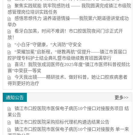
聚焦实践赋能 筑牢院感防线 —— 我院圆满完成镇江市级院
感管理岗位培训实践任务
感悟思想伟力 涵养道德情操——我院第六期道德讲堂成功
举办
看牙白加黑，时间不难调！市口腔医院夜间门诊正式开
放！
“小白牙”守健康，“大消防”守安全
“荣耀加冕”启新程，“继教再航”促提升——镇江市首届口
腔护理专科护士结业典礼暨市级继续教育班圆满举行
喜讯！我院张成润医师在2025年度“镇江市医师科普视频比
赛”中荣获一等奖
今天我出镜——精研技术、做好科普，她让口腔疾病患者
得到更好的治疗
通知公告
更多>>
镇江市口腔医院市医保电子病历10个接口对接服务项目 结
果公告
镇江市口腔医院采购招标代理机构遴选结果公告
镇江市口腔医院市医保电子病历10个接口对接服务 单一来