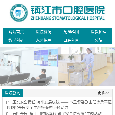
网站首页
医院概况
党建群团
医教护理
教学科研
人才招聘
口腔科普
分院
医院新闻
更多>>
压实安全责任 筑牢发展底线 —— 市卫健委副主任徐承平莅
临我院开展安全生产检查暨专题宣讲
医院开展“携手消防砺本领 筑牢安全防火墙”主题活动