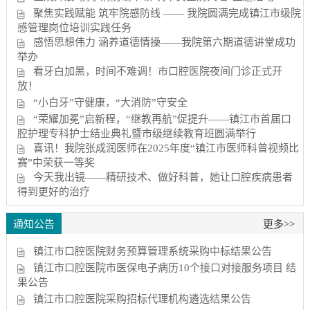
聚焦实践赋能 筑牢院感防线 —— 我院圆满完成镇江市级院
感管理岗位培训实践任务
感悟思想伟力 涵养道德情操——我院第六期道德讲堂成功
举办
看牙白加黑，时间不难调！市口腔医院夜间门诊正式开
放！
“小白牙”守健康，“大消防”守安全
“荣耀加冕”启新程，“继教再航”促提升——镇江市首届口
腔护理专科护士结业典礼暨市级继续教育班圆满举行
喜讯！我院张成润医师在2025年度“镇江市医师科普视频比
赛”中荣获一等奖
今天我出镜——精研技术、做好科普，她让口腔疾病患者
得到更好的治疗
通知公告
更多>>
镇江市口腔医院财务预算管理系统采购中标结果公告
镇江市口腔医院市医保电子病历10个接口对接服务项目 结
果公告
镇江市口腔医院采购招标代理机构遴选结果公告