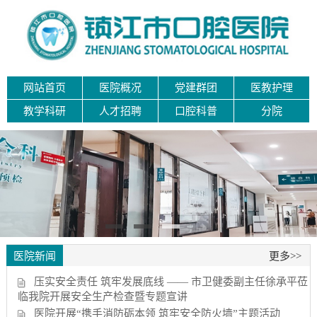
网站首页
医院概况
党建群团
医教护理
教学科研
人才招聘
口腔科普
分院
医院新闻
更多>>
压实安全责任 筑牢发展底线 —— 市卫健委副主任徐承平莅
临我院开展安全生产检查暨专题宣讲
医院开展“携手消防砺本领 筑牢安全防火墙”主题活动