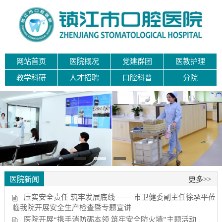
网站首页
医院概况
党建群团
医教护理
教学科研
人才招聘
口腔科普
分院
医院新闻
更多>>
压实安全责任 筑牢发展底线 —— 市卫健委副主任徐承平莅
临我院开展安全生产检查暨专题宣讲
医院开展“携手消防砺本领 筑牢安全防火墙”主题活动