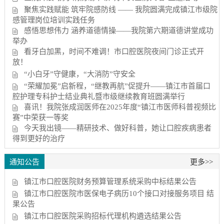
聚焦实践赋能 筑牢院感防线 —— 我院圆满完成镇江市级院
感管理岗位培训实践任务
感悟思想伟力 涵养道德情操——我院第六期道德讲堂成功
举办
看牙白加黑，时间不难调！市口腔医院夜间门诊正式开
放！
“小白牙”守健康，“大消防”守安全
“荣耀加冕”启新程，“继教再航”促提升——镇江市首届口
腔护理专科护士结业典礼暨市级继续教育班圆满举行
喜讯！我院张成润医师在2025年度“镇江市医师科普视频比
赛”中荣获一等奖
今天我出镜——精研技术、做好科普，她让口腔疾病患者
得到更好的治疗
通知公告
更多>>
镇江市口腔医院财务预算管理系统采购中标结果公告
镇江市口腔医院市医保电子病历10个接口对接服务项目 结
果公告
镇江市口腔医院采购招标代理机构遴选结果公告