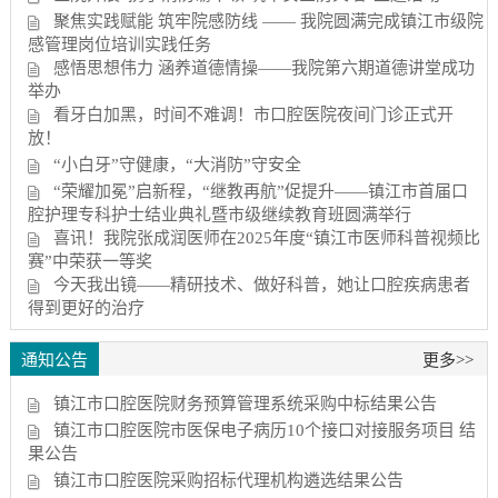
聚焦实践赋能 筑牢院感防线 —— 我院圆满完成镇江市级院
感管理岗位培训实践任务
感悟思想伟力 涵养道德情操——我院第六期道德讲堂成功
举办
看牙白加黑，时间不难调！市口腔医院夜间门诊正式开
放！
“小白牙”守健康，“大消防”守安全
“荣耀加冕”启新程，“继教再航”促提升——镇江市首届口
腔护理专科护士结业典礼暨市级继续教育班圆满举行
喜讯！我院张成润医师在2025年度“镇江市医师科普视频比
赛”中荣获一等奖
今天我出镜——精研技术、做好科普，她让口腔疾病患者
得到更好的治疗
通知公告
更多>>
镇江市口腔医院财务预算管理系统采购中标结果公告
镇江市口腔医院市医保电子病历10个接口对接服务项目 结
果公告
镇江市口腔医院采购招标代理机构遴选结果公告