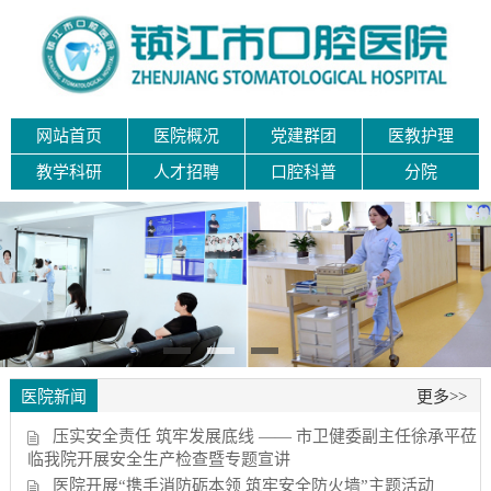
网站首页
医院概况
党建群团
医教护理
教学科研
人才招聘
口腔科普
分院
医院新闻
更多>>
压实安全责任 筑牢发展底线 —— 市卫健委副主任徐承平莅
临我院开展安全生产检查暨专题宣讲
医院开展“携手消防砺本领 筑牢安全防火墙”主题活动