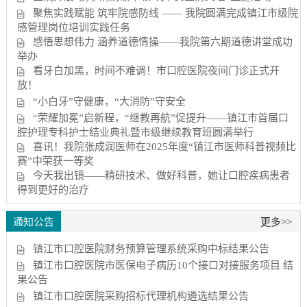
聚焦实践赋能 筑牢院感防线 —— 我院圆满完成镇江市级院
感管理岗位培训实践任务
感悟思想伟力 涵养道德情操——我院第六期道德讲堂成功
举办
看牙白加黑，时间不难调！市口腔医院夜间门诊正式开
放！
“小白牙”守健康，“大消防”守安全
“荣耀加冕”启新程，“继教再航”促提升——镇江市首届口
腔护理专科护士结业典礼暨市级继续教育班圆满举行
喜讯！我院张成润医师在2025年度“镇江市医师科普视频比
赛”中荣获一等奖
今天我出镜——精研技术、做好科普，她让口腔疾病患者
得到更好的治疗
通知公告
更多>>
镇江市口腔医院财务预算管理系统采购中标结果公告
镇江市口腔医院市医保电子病历10个接口对接服务项目 结
果公告
镇江市口腔医院采购招标代理机构遴选结果公告