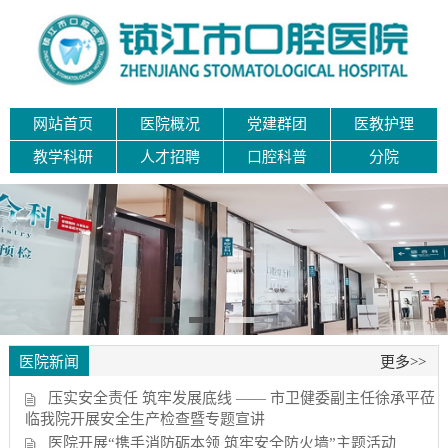
网站首页
医院概况
党建群团
医教护理
教学科研
人才招聘
口腔科普
分院
医院新闻
更多>>
压实安全责任 筑牢发展底线 —— 市卫健委副主任徐承平莅
临我院开展安全生产检查暨专题宣讲
医院开展“携手消防砺本领 筑牢安全防火墙”主题活动