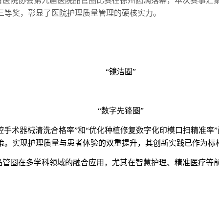
省医院协会第九届医院品管圈比赛在徐州圆满落幕，本次赛事汇
三等奖，彰显了医院护理质量管理的硬核实力。
“
镜洁圈
”
“
数字先锋圈
”
腔手术器械清洗合格率
”
和
“
优化种植修复数字化印模口扫精准率
”
策。实现护理质量与患者体验的双重提升，其创新实践已作为标
品管圈在多学科领域的融合应用，尤其在智慧护理、精准医疗等