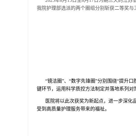
2025
年
8
月
15
日至
8
月
17
日为期三天的江苏
我院护理部选派的两个圈组分别斩获二等奖与
“
镜洁圈
”
、
“
数字先锋圈
”
分别围绕
“
提升口
键环节，运用科学质控方法制定并落地系列对
医院将以此次获奖为新起点，进一步深化
受到高质量护理服务带来的福祉。