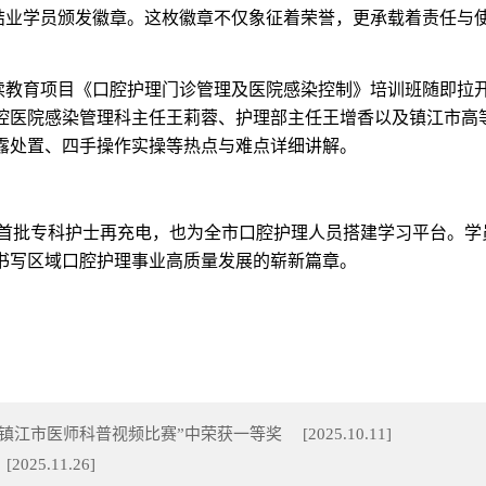
结业学员颁发徽章。这枚徽章不仅象征着荣誉，更承载着责任与
续教育项目《口腔护理门诊管理及医院感染控制》培训班随即拉
腔医院感染管理科主任王莉蓉、护理部主任王增香以及镇江市高
露处置、四手操作实操等热点与难点详细讲解。
为首批专科护士再充电，也为全市口腔护理人员搭建学习平台。学
书写区域口腔护理事业高质量发展的崭新篇章。
“镇江市医师科普视频比赛”中荣获一等奖
[
2025.10.11
]
[
2025.11.26
]