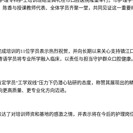
护理专科护士培训班结业典礼在市口腔医院隆重举行。市护理学
、陈香与授课教师代表、全体学员齐聚一堂，共同见证这一重要
完成培训的
11
位学员表示热烈祝贺，并向长期以来关心支持镇江
寄语学员将专业所学融入临床，以责任与担当守护群众口腔健康
肯定学员
“
工学双线
”
压力下仍潜心钻研的态度，称赞其展现出的
向更高质量、更专业化方向迈进。
表达了对培训师资和基地的感激之情，并表示将在今后的护理岗