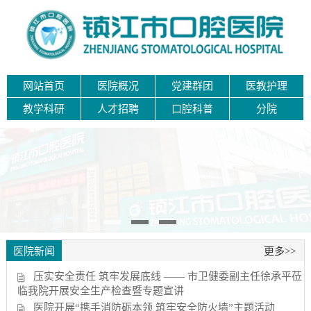
网站首页
医院概况
党建群团
医教护理
教学科研
人才招聘
口腔科普
分院
医院新闻
更多>>
压实安全责任 筑牢发展底线 —— 市卫健委副主任徐承平莅
临我院开展安全生产检查暨专题宣讲
医院开展“携手消防砺本领 筑牢安全防火墙”主题活动