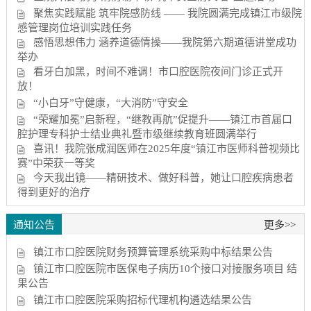
聚焦实践赋能 筑牢院感防线 —— 我院圆满完成镇江市级院
感管理岗位培训实践任务
感悟思想伟力 涵养道德情操——我院第六期道德讲堂成功
举办
看牙白加黑，时间不难调！市口腔医院夜间门诊正式开
放！
“小白牙”守健康，“大消防”守安全
“荣耀加冕”启新程，“继教再航”促提升——镇江市首届口
腔护理专科护士结业典礼暨市级继续教育班圆满举行
喜讯！我院张成润医师在2025年度“镇江市医师科普视频比
赛”中荣获一等奖
今天我出镜——精研技术、做好科普，她让口腔疾病患者
得到更好的治疗
通知公告
更多>>
镇江市口腔医院财务预算管理系统采购中标结果公告
镇江市口腔医院市医保电子病历10个接口对接服务项目 结
果公告
镇江市口腔医院采购招标代理机构遴选结果公告