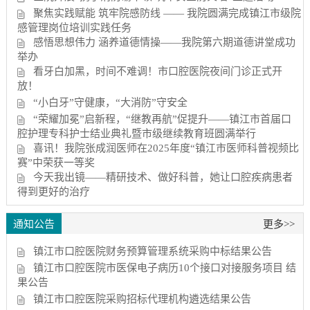
聚焦实践赋能 筑牢院感防线 —— 我院圆满完成镇江市级院
感管理岗位培训实践任务
感悟思想伟力 涵养道德情操——我院第六期道德讲堂成功
举办
看牙白加黑，时间不难调！市口腔医院夜间门诊正式开
放！
“小白牙”守健康，“大消防”守安全
“荣耀加冕”启新程，“继教再航”促提升——镇江市首届口
腔护理专科护士结业典礼暨市级继续教育班圆满举行
喜讯！我院张成润医师在2025年度“镇江市医师科普视频比
赛”中荣获一等奖
今天我出镜——精研技术、做好科普，她让口腔疾病患者
得到更好的治疗
通知公告
更多>>
镇江市口腔医院财务预算管理系统采购中标结果公告
镇江市口腔医院市医保电子病历10个接口对接服务项目 结
果公告
镇江市口腔医院采购招标代理机构遴选结果公告