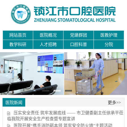
网站首页
医院概况
党建群团
医教护理
教学科研
人才招聘
口腔科普
分院
医院新闻
更多>>
压实安全责任 筑牢发展底线 —— 市卫健委副主任徐承平莅
临我院开展安全生产检查暨专题宣讲
医院开展“携手消防砺本领 筑牢安全防火墙”主题活动