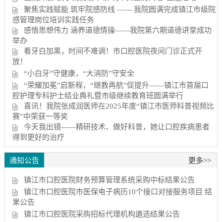
聚焦实践赋能 筑牢院感防线 —— 我院圆满完成镇江市级院
感管理岗位培训实践任务
感悟思想伟力 涵养道德情操——我院第六期道德讲堂成功
举办
看牙白加黑，时间不难调！市口腔医院夜间门诊正式开
放！
“小白牙”守健康，“大消防”守安全
“荣耀加冕”启新程，“继教再航”促提升——镇江市首届口
腔护理专科护士结业典礼暨市级继续教育班圆满举行
喜讯！我院张成润医师在2025年度“镇江市医师科普视频比
赛”中荣获一等奖
今天我出镜——精研技术、做好科普，她让口腔疾病患者
得到更好的治疗
通知公告
更多>>
镇江市口腔医院财务预算管理系统采购中标结果公告
镇江市口腔医院市医保电子病历10个接口对接服务项目 结
果公告
镇江市口腔医院采购招标代理机构遴选结果公告