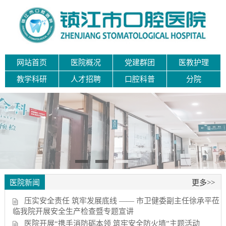
网站首页
医院概况
党建群团
医教护理
教学科研
人才招聘
口腔科普
分院
医院新闻
更多>>
压实安全责任 筑牢发展底线 —— 市卫健委副主任徐承平莅
临我院开展安全生产检查暨专题宣讲
医院开展“携手消防砺本领 筑牢安全防火墙”主题活动