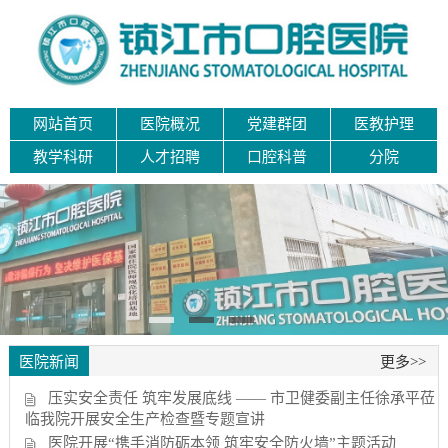
网站首页
医院概况
党建群团
医教护理
教学科研
人才招聘
口腔科普
分院
医院新闻
更多>>
压实安全责任 筑牢发展底线 —— 市卫健委副主任徐承平莅
临我院开展安全生产检查暨专题宣讲
医院开展“携手消防砺本领 筑牢安全防火墙”主题活动