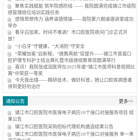
聚焦实践赋能 筑牢院感防线 —— 我院圆满完成镇江市级院
感管理岗位培训实践任务
感悟思想伟力 涵养道德情操——我院第六期道德讲堂成功
举办
看牙白加黑，时间不难调！市口腔医院夜间门诊正式开
放！
“小白牙”守健康，“大消防”守安全
“荣耀加冕”启新程，“继教再航”促提升——镇江市首届口
腔护理专科护士结业典礼暨市级继续教育班圆满举行
喜讯！我院张成润医师在2025年度“镇江市医师科普视频比
赛”中荣获一等奖
今天我出镜——精研技术、做好科普，她让口腔疾病患者
得到更好的治疗
通知公告
更多>>
镇江市口腔医院市医保电子病历10个接口对接服务项目 结
果公告
镇江市口腔医院采购招标代理机构遴选结果公告
镇江市口腔医院市医保电子病历10个接口对接服务 单一来