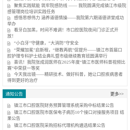
聚焦实践赋能 筑牢院感防线 —— 我院圆满完成镇江市级院
感管理岗位培训实践任务
感悟思想伟力 涵养道德情操——我院第六期道德讲堂成功
举办
看牙白加黑，时间不难调！市口腔医院夜间门诊正式开
放！
“小白牙”守健康，“大消防”守安全
“荣耀加冕”启新程，“继教再航”促提升——镇江市首届口
腔护理专科护士结业典礼暨市级继续教育班圆满举行
喜讯！我院张成润医师在2025年度“镇江市医师科普视频比
赛”中荣获一等奖
今天我出镜——精研技术、做好科普，她让口腔疾病患者
得到更好的治疗
通知公告
更多>>
镇江市口腔医院财务预算管理系统采购中标结果公告
镇江市口腔医院市医保电子病历10个接口对接服务项目 结
果公告
镇江市口腔医院采购招标代理机构遴选结果公告