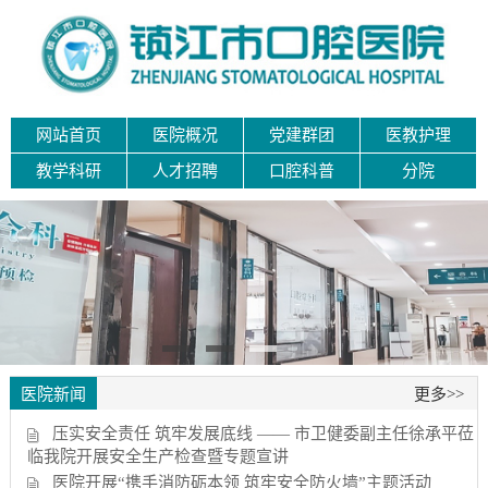
网站首页
医院概况
党建群团
医教护理
教学科研
人才招聘
口腔科普
分院
医院新闻
更多>>
压实安全责任 筑牢发展底线 —— 市卫健委副主任徐承平莅
临我院开展安全生产检查暨专题宣讲
医院开展“携手消防砺本领 筑牢安全防火墙”主题活动