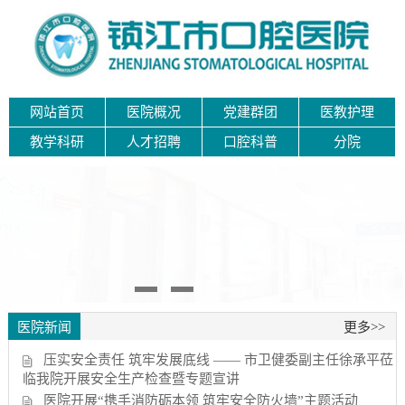
网站首页
医院概况
党建群团
医教护理
教学科研
人才招聘
口腔科普
分院
医院新闻
更多>>
压实安全责任 筑牢发展底线 —— 市卫健委副主任徐承平莅
临我院开展安全生产检查暨专题宣讲
医院开展“携手消防砺本领 筑牢安全防火墙”主题活动