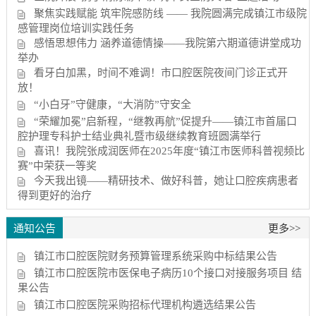
聚焦实践赋能 筑牢院感防线 —— 我院圆满完成镇江市级院
感管理岗位培训实践任务
感悟思想伟力 涵养道德情操——我院第六期道德讲堂成功
举办
看牙白加黑，时间不难调！市口腔医院夜间门诊正式开
放！
“小白牙”守健康，“大消防”守安全
“荣耀加冕”启新程，“继教再航”促提升——镇江市首届口
腔护理专科护士结业典礼暨市级继续教育班圆满举行
喜讯！我院张成润医师在2025年度“镇江市医师科普视频比
赛”中荣获一等奖
今天我出镜——精研技术、做好科普，她让口腔疾病患者
得到更好的治疗
通知公告
更多>>
镇江市口腔医院财务预算管理系统采购中标结果公告
镇江市口腔医院市医保电子病历10个接口对接服务项目 结
果公告
镇江市口腔医院采购招标代理机构遴选结果公告