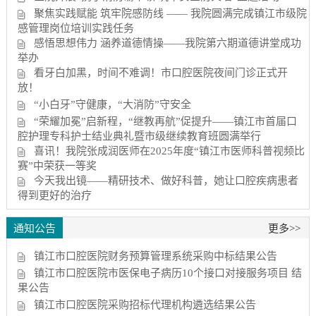
聚焦实践赋能 筑牢院感防线 —— 我院圆满完成镇江市级院
感管理岗位培训实践任务
感悟思想伟力 涵养道德情操——我院第六期道德讲堂成功
举办
看牙白加黑，时间不难调！市口腔医院夜间门诊正式开
放！
“小白牙”守健康，“大消防”守安全
“荣耀加冕”启新程，“继教再航”促提升——镇江市首届口
腔护理专科护士结业典礼暨市级继续教育班圆满举行
喜讯！我院张成润医师在2025年度“镇江市医师科普视频比
赛”中荣获一等奖
今天我出镜——精研技术、做好科普，她让口腔疾病患者
得到更好的治疗
通知公告
更多>>
镇江市口腔医院财务预算管理系统采购中标结果公告
镇江市口腔医院市医保电子病历10个接口对接服务项目 结
果公告
镇江市口腔医院采购招标代理机构遴选结果公告