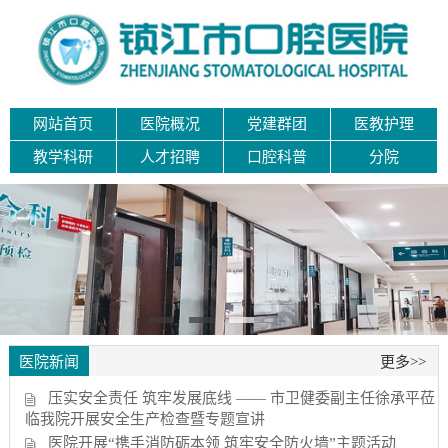
网站首页
医院概况
党建群团
医教护理
教学科研
人才招聘
口腔科普
分院
医院新闻
更多>>
压实安全责任 筑牢发展底线 —— 市卫健委副主任徐承平莅
临我院开展安全生产检查暨专题宣讲
医院开展“携手消防砺本领 筑牢安全防火墙”主题活动