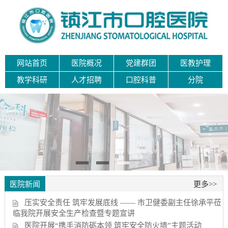
网站首页
医院概况
党建群团
医教护理
教学科研
人才招聘
口腔科普
分院
医院新闻
更多>>
压实安全责任 筑牢发展底线 —— 市卫健委副主任徐承平莅
临我院开展安全生产检查暨专题宣讲
医院开展“携手消防砺本领 筑牢安全防火墙”主题活动