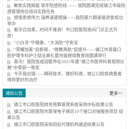
聚焦实践赋能 筑牢院感防线 —— 我院圆满完成镇江市级院
感管理岗位培训实践任务
感悟思想伟力 涵养道德情操——我院第六期道德讲堂成功
举办
看牙白加黑，时间不难调！市口腔医院夜间门诊正式开
放！
“小白牙”守健康，“大消防”守安全
“荣耀加冕”启新程，“继教再航”促提升——镇江市首届口
腔护理专科护士结业典礼暨市级继续教育班圆满举行
喜讯！我院张成润医师在2025年度“镇江市医师科普视频比
赛”中荣获一等奖
今天我出镜——精研技术、做好科普，她让口腔疾病患者
得到更好的治疗
通知公告
更多>>
镇江市口腔医院财务预算管理系统采购中标结果公告
镇江市口腔医院市医保电子病历10个接口对接服务项目 结
果公告
镇江市口腔医院采购招标代理机构遴选结果公告