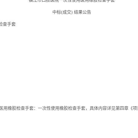
镇江市口腔医院一次性使用医用橡胶检查手套
中标
(成交) 结果公
告
检查手套
医用橡胶检查手套：一次性使用橡胶检查手套，具体内容详见第四章《项