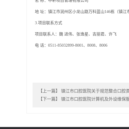
名
称：中轩项目管理有限公司
地
址：镇江市润州区小龙山路万科蓝山
146栋（镇
3.项目联系方式
项目联系人：魏
进伟
、张逸星、吉丽君、许飞
电
话：
0511-85032899-8001
、8008、8006
【上一篇】
镇江市口腔医院关于规范整合口腔
【下一篇】
镇江市口腔医院计算机及外设维保