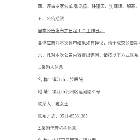
四、评审专家名单
:
张浩扬、孙建国、沈辉辉、解寒、
五、公告期限
自
本公告发布之日起
1 个工作日。
各供应商对本次评审结果如有异议，请于成交公告期
六、凡对本次公告内容提出询问，请按以下方式联系:
1.采购人信息
名
称：
镇江市口腔医院
地
址：镇江市润州区运河路
81号
联系人：雍女士
联系方式：0511-85581385
2.采购代理机构信息