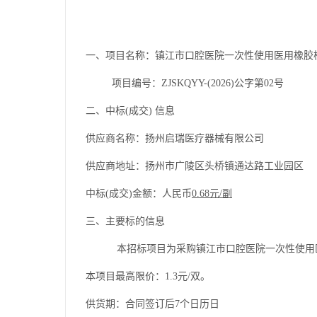
一、项目名称：镇江市口腔医院一次性使用医用橡胶
项目编号：
ZJSKQYY-(2026)公字第02号
二
、中标
(成交) 信息
供
应
商名称：
扬州启瑞医疗器械有限公司
供应商地址：扬州市广陵区头桥镇通达路工业园区
中标
(成交)金额：人民币
0.68元/副
三、主要标的信息
本招标项目为采购镇江市口腔医院一次性使用
本项目最高限价：
1.3元/双
。
供货期：
合同签订后
7个日历日