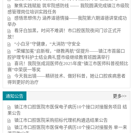
聚焦实践赋能 筑牢院感防线 —— 我院圆满完成镇江市级院
感管理岗位培训实践任务
感悟思想伟力 涵养道德情操——我院第六期道德讲堂成功
举办
看牙白加黑，时间不难调！市口腔医院夜间门诊正式开
放！
“小白牙”守健康，“大消防”守安全
“荣耀加冕”启新程，“继教再航”促提升——镇江市首届口
腔护理专科护士结业典礼暨市级继续教育班圆满举行
喜讯！我院张成润医师在2025年度“镇江市医师科普视频比
赛”中荣获一等奖
今天我出镜——精研技术、做好科普，她让口腔疾病患者
得到更好的治疗
通知公告
更多>>
镇江市口腔医院市医保电子病历10个接口对接服务项目 结
果公告
镇江市口腔医院采购招标代理机构遴选结果公告
镇江市口腔医院市医保电子病历10个接口对接服务 单一来