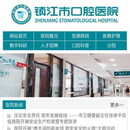
网站首页
医院概况
党建群团
医教护理
教学科研
人才招聘
口腔科普
分院
医院新闻
更多>>
压实安全责任 筑牢发展底线 —— 市卫健委副主任徐承平莅
临我院开展安全生产检查暨专题宣讲
医院开展“携手消防砺本领 筑牢安全防火墙”主题活动