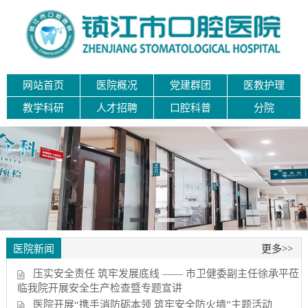
网站首页
医院概况
党建群团
医教护理
教学科研
人才招聘
口腔科普
分院
医院新闻
更多>>
压实安全责任 筑牢发展底线 —— 市卫健委副主任徐承平莅
临我院开展安全生产检查暨专题宣讲
医院开展“携手消防砺本领 筑牢安全防火墙”主题活动