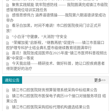
聚焦实践赋能 筑牢院感防线 —— 我院圆满完成镇江市级院
感管理岗位培训实践任务
感悟思想伟力 涵养道德情操——我院第六期道德讲堂成功
举办
看牙白加黑，时间不难调！市口腔医院夜间门诊正式开
放！
“小白牙”守健康，“大消防”守安全
“荣耀加冕”启新程，“继教再航”促提升——镇江市首届口
腔护理专科护士结业典礼暨市级继续教育班圆满举行
喜讯！我院张成润医师在2025年度“镇江市医师科普视频比
赛”中荣获一等奖
今天我出镜——精研技术、做好科普，她让口腔疾病患者
得到更好的治疗
通知公告
更多>>
镇江市口腔医院财务预算管理系统采购中标结果公告
镇江市口腔医院市医保电子病历10个接口对接服务项目 结
果公告
镇江市口腔医院采购招标代理机构遴选结果公告