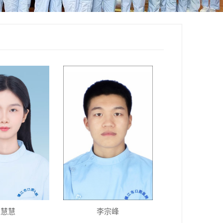
程慧慧
李宗峰