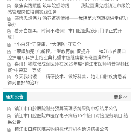
聚焦实践赋能 筑牢院感防线 —— 我院圆满完成镇江市级院
感管理岗位培训实践任务
感悟思想伟力 涵养道德情操——我院第六期道德讲堂成功
举办
看牙白加黑，时间不难调！市口腔医院夜间门诊正式开
放！
“小白牙”守健康，“大消防”守安全
“荣耀加冕”启新程，“继教再航”促提升——镇江市首届口
腔护理专科护士结业典礼暨市级继续教育班圆满举行
喜讯！我院张成润医师在2025年度“镇江市医师科普视频比
赛”中荣获一等奖
今天我出镜——精研技术、做好科普，她让口腔疾病患者
得到更好的治疗
通知公告
更多>>
镇江市口腔医院财务预算管理系统采购中标结果公告
镇江市口腔医院市医保电子病历10个接口对接服务项目 结
果公告
镇江市口腔医院采购招标代理机构遴选结果公告