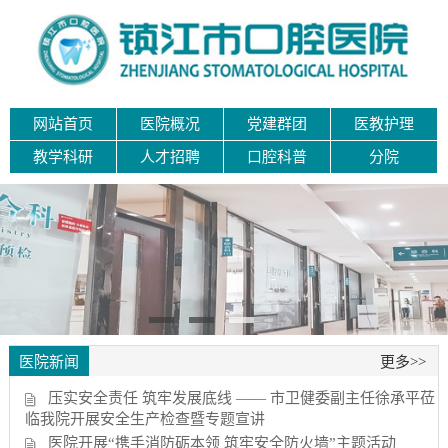
网站首页
医院概况
党建群团
医教护理
教学科研
人才招聘
口腔科普
分院
医院新闻
更多>>
压实安全责任 筑牢发展底线 —— 市卫健委副主任徐承平莅
临我院开展安全生产检查暨专题宣讲
医院开展“携手消防砺本领 筑牢安全防火墙”主题活动