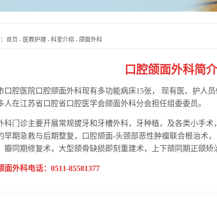
置：
首页
-
医教护理
-
科室介绍
-
颌面外科
口腔颌面外科简
腔医院口腔颌面外科现有多功能病床15张， 现有医、护人员9
多人在江苏省口腔省口腔医学会颌面外科分会担任组委委员。
门诊主要开展常规拔牙和牙槽外科，牙种植，及各类小手术，
的早期急救与后期整复，口腔颌面-头颈部恶性肿瘤联合根治术，
）瓣同期修复术，大型颌骨缺损即刻重建术，上下颌同期正颌矫
面外科电话：0511-85581377