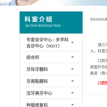
您的当前位
专家会诊中心 / 多学科
镇江市口
会诊中心（MDT）
人。科室
综合科
口腔外科
颌面外伤
牙体牙髓科
离皮（骨
牙周黏膜科
口腔颌
洁牙美牙中心
种植修复科